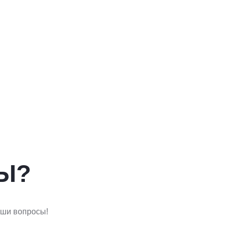
Ы?
аши вопросы!