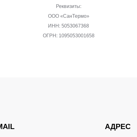
Реквизиты:
ООО «СанТермо»
ИНН: 5053067368
ОГРН: 1095053001658
MAIL
АДРЕС